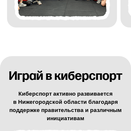
В регионе в киберспортивных соревнованиях в год,
участвуют около 1500 молодых спортсменов.
Правительство Нижегородской области активно
поддерживает киберспорт, предоставляя
площадки и финансовую поддержку.
В прошлом году было проведено более
17 соревнований, из которых шесть были
официальными.
Это делает регион одним
из лидеров в сфере киберспорта.
Федерация