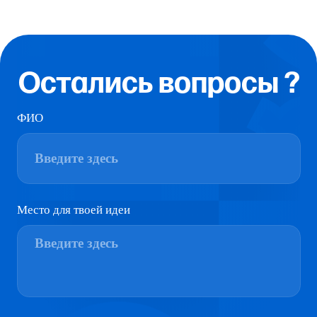
Бизнес
Спорт
Волонтёрство
Патриотическое
воспитание
Международное
Молодёжные
сообщество
организации
Разделы
Главная
Новости
О нас
Соц. сети