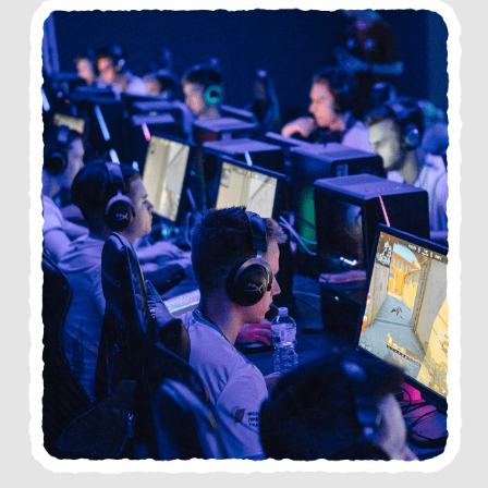
компьютерного
спорта в России
ФКС России организует крупные
киберспортивные мероприятия, такие
как финал Всероссийской
киберспортивной студенческой лиги
2023, который прошёл в Нижнем
Новгороде
Соревнования включали дисциплины: Dota 2,
Counter-Strike: Global Offensive, Hearthstone,
Clash Royale и StarCraft II.