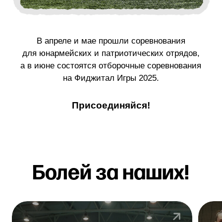
Следи за
спортивными
новостями