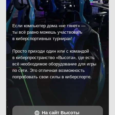
Остались вопросы
?
Волейбольный
Волейб
клуб “АСК”
клуб “С