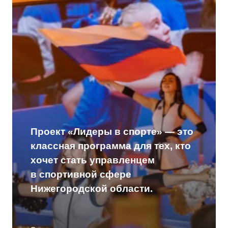
За девять недель ты изучишь
лидерство, управление командами,
тренды и технологии в спорте. Будут
встречи с важными людьми из власти и
крутыми менеджерами, которые помогут
тебе создать и реализовать свой
спортивный проект.
А ещё 100 лучших участников
получат диплом и попадут
в кадровый резерв региона.
Присоединяйся
к спортивным
проектам