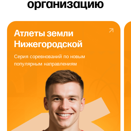
Побеждай
в конкурсах