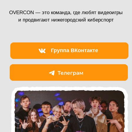
любой другой популярной дисциплине.
Присоединяйся к их соцсетям, будь
в курсе всех новостей!
Высота.Киберпростр
анство
Если компьютер дома «не тянет» —
ты всё равно можешь участвовать