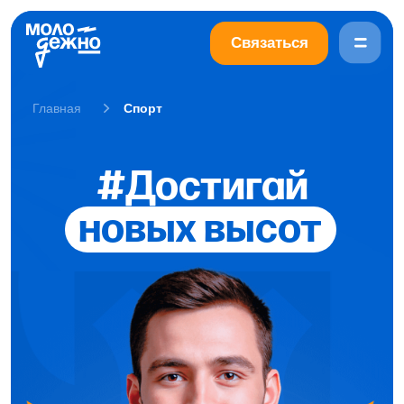
Связаться
Главная
Спорт
#Достигай
новых высот
новых