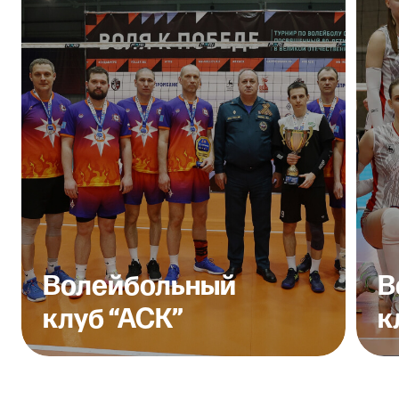
Круглый год МолодёжНО, твоя команда Молодёжи
Нижегородской области
Направления
Креатив
Карьера
Гранты
Знания