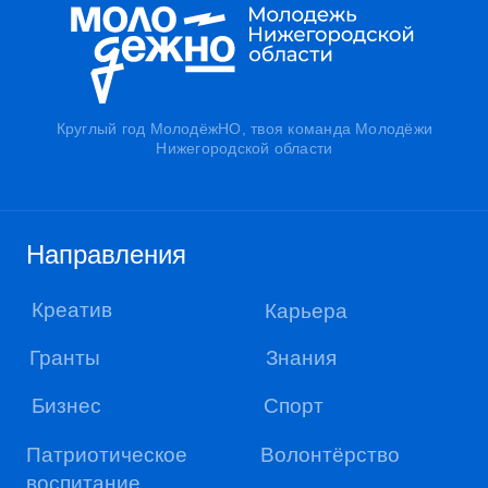
Российский союз сельской
Российские студенческие
молодёжи
отряды
Движение КВН