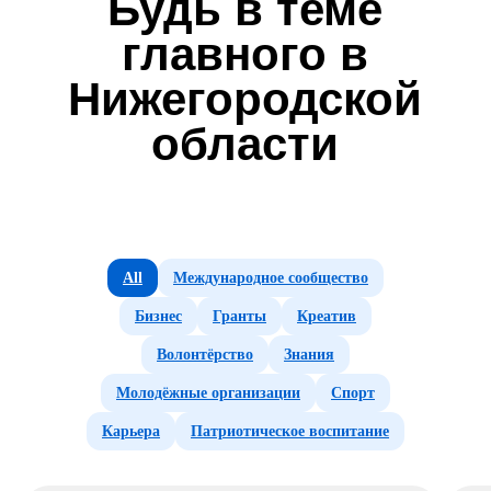
Выбери муниципалитет
ТВОЙ РЕГИОН — ТВОИ НОВОСТИ
Ищешь новости
All
Международное сообщество
своего округа?
Бизнес
Гранты
Креатив
Выбери
Волонтёрство
Знания
муниципалитет
Молодёжные организации
Спорт
Карьера
Патриотическое воспитание