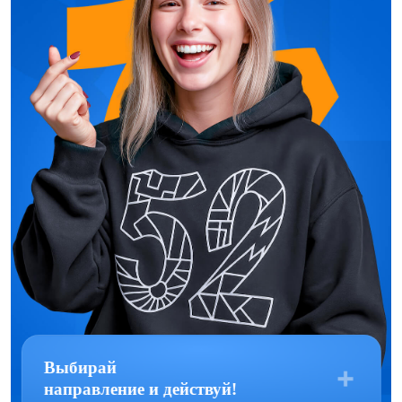
Выбирай
направление и действуй!
#Развивай свою креативность
Мы собрали всё
для твоего развития:
#Помогаем друг
другу вместе
Гранты
Стажировки