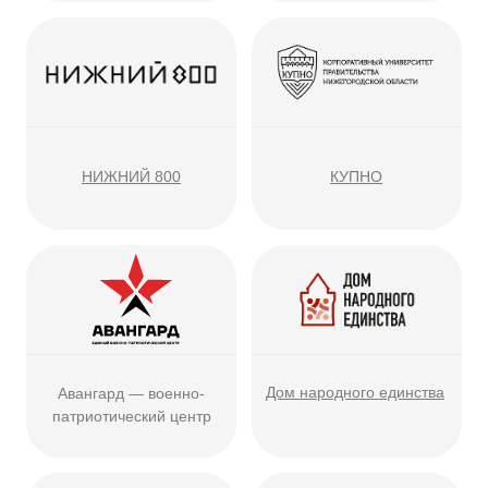
Движение КВН
Сбербанк
Альфабанк
ВКонтакте
Ниже