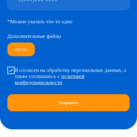
Россия — страна
#МЫВМЕСТЕ
возможностей
Всероссийская
Арт-кластер
студенческая весна
«Таврида»