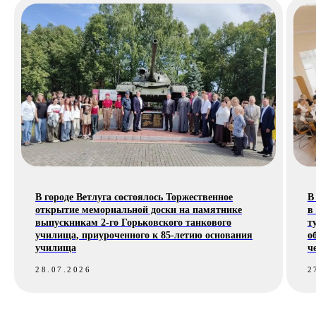
Узнать свои новости
Реализуй свою
идею вместе
с МолодёжНО
В городе Ветлуга состоялось Торжественное
В
открытие мемориальной доски на памятнике
в
выпускникам 2-го Горьковского танкового
т
ФИО
училища, приуроченного к 85-летию основания
о
училища
ч
28.07.2026
2
Выбор направления