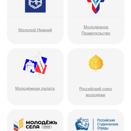
Гранты
Знания
Бизнес
Спорт
Волонтёрство
Патриотическое
Всероссийская
Арт-кластер
воспитание
студенческая весна
«Таврида»
Международное
Молодёжные
сообщество
организации
Разделы
Высота —
Главная
Новости
Другое дело
Молодёжный центр
О нас
Соц. сети
НИЖНИЙ 800
КУПНО