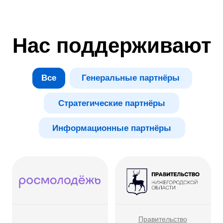
Высота —
Другое дело
Молодёжный центр
НИЖНИЙ 800
КУПНО
Дом народного единства
Авангард — военно-
патриотический центр