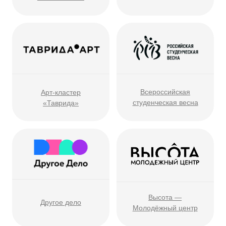
Молодёжное
Молодой Нижний
Правительство
Молодёжная палата
Российский союз
молодёжи
Российский союз сельской
Российские студенческие
молодёжи
отряды