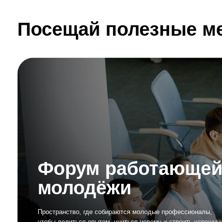
молодёжи
Пространство, где собираются молодые профессионалы,
чтобы делиться опытом, учиться новому и строить успешную
карьеру. Здесь тебя ждут представители более 100 предприятий
региона, готовые поддержать твои амбиции и помочь раскрыть твой
потенциал. Здесь каждый шаг приближает тебя к карьере мечты!
Узнать больше на сайте
Подробнее
Прокачай свои навыки
в карьерных центрах