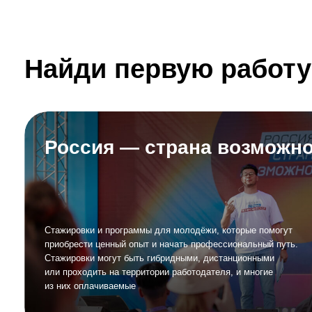
Найди первую работу
Стажировки и программы для молодёжи, которые помогут
приобрести ценный опыт и начать профессиональный путь.
Стажировки могут быть гибридными, дистанционными
или проходить на территории работодателя, и многие
из них оплачиваемые
Твой ГосСтарт
Стажировка в Правительстве Нижегородской области
для молодёжи. Здесь ты сможешь получить навыки
и компетенции, которые помогут построить карьеру
на госслужбе