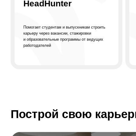
резюме
Построй свою карьерну
Карьерная консультация
в центре «Работа России»
Часть программы «Молодые специалисты»