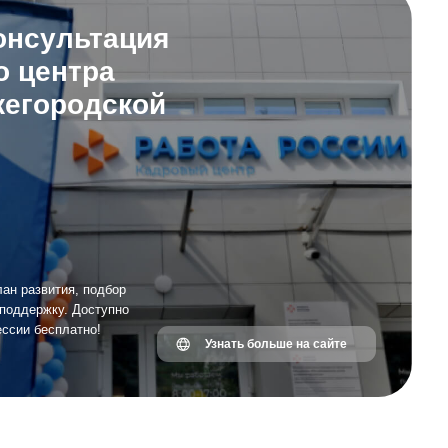
бор
упно
Узнать больше на сайте
аммы
Стажировки в компаниях