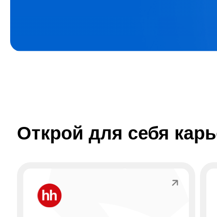
Открой для себя карье
HeadHunter
Su
Помогает студентам и выпускникам строить
карьеру через вакансии, стажировки
Платфо
и образовательные программы от ведущих
персон
работодателей
в разн