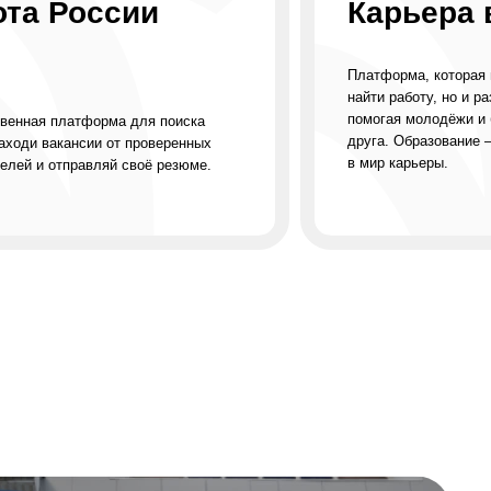
ация
а
ской