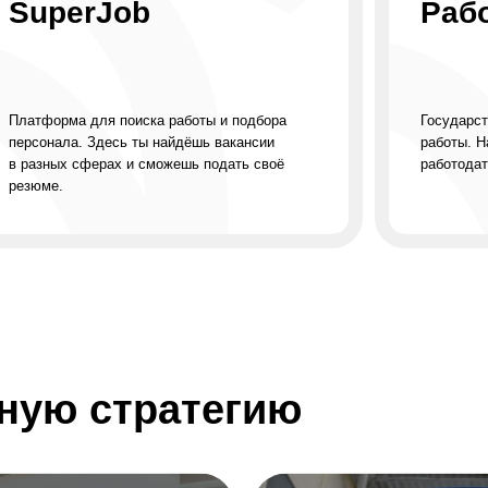
.
ю стратегию
Карьерная консульт
Молодёжного центр
карьеры Нижегород
области