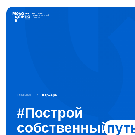
О
Главная
Карьера
#Построй
собственный
путь
Если ты ищешь работу, хочешь развить навыки