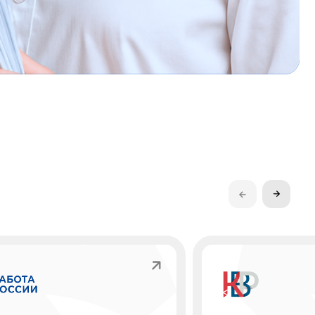
сии
Карьера в России
Платформа, которая помогает не только
найти работу, но и развивает и вдохновляет,
помогая молодёжи и бизнесу находить друг
а для поиска
друга. Образование — их проводник
т проверенных
в мир карьеры.
 своё резюме.