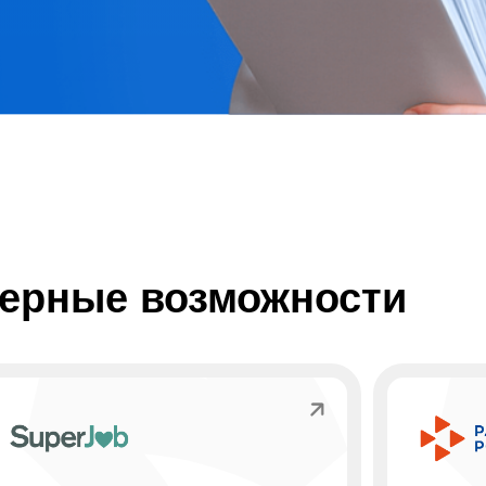
рные возможности
perJob
Работа Рос
рма для поиска работы и подбора
Государственная платформ
ала. Здесь ты найдёшь вакансии
работы. Находи вакансии о
ых сферах и сможешь подать своё
работодателей и отправляй