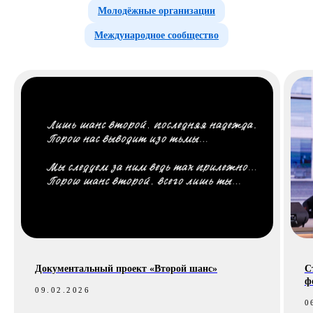
Молодёжные организации
Международное сообщество
Документальный проект «Второй шанс»
С
ф
09.02.2026
0