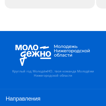
Круглый год МолодёжНО, твоя команда Молодёжи
Нижегородской области
Направления
Креатив
Карьера
Гранты
Знания
Бизнес
Спорт
Волонтёрство
Патриотическое
воспитание
Международное
Молодёжные
сообщество
организации