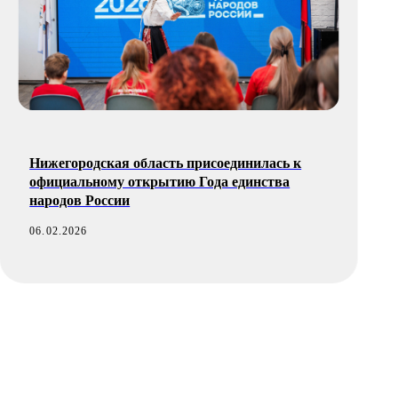
ская область присоединилась к
В Нижегородской об
ному открытию Года единства
студента и пятилети
оссии
«Высота»
27.01.2026
Соц. сети
Новости