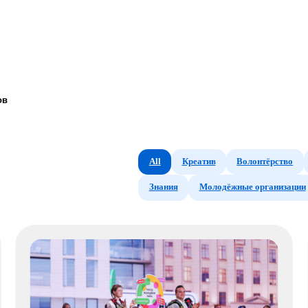
All
Креатив
Волонтёрство
Гранты
Спо
Знания
Молодёжные организации
Международн