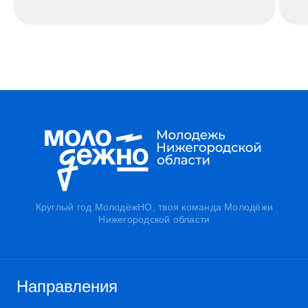
Круглый год МолодёжНО, твоя команда Молодёжи
Нижегородской области
Направления
Креатив
Карьера
Гранты
Знания
Бизнес
Спорт
Волонтёрство
Патриотическое
воспитание
Международное
Молодёжные
сообщество
организации