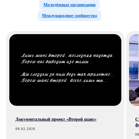
Молодёжные организации
Международное сообщество
Документальный проект «Второй шанс»
С
ф
09.02.2026
0