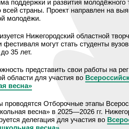
ма поддержки и развития молодёжного 
всей страны. Проект направлен на выя
ой молодёжи.
изуется Нижегородский областной твор
 фестиваля могут стать студенты вузов
до 35 лет.
жность представить свои работы на рег
й области для участия во
Всероссийс
ая весна»
ы проводятся Отборочные этапы Всеросс
ольная весна» в 2025—2026 гг. Нижего
руется делегация для участия во
Всеро
 школьная весна»