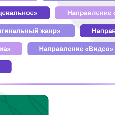
цевальное»
Направление 
игинальный жанр»
Напра
иа»
Направление «Видео»
»