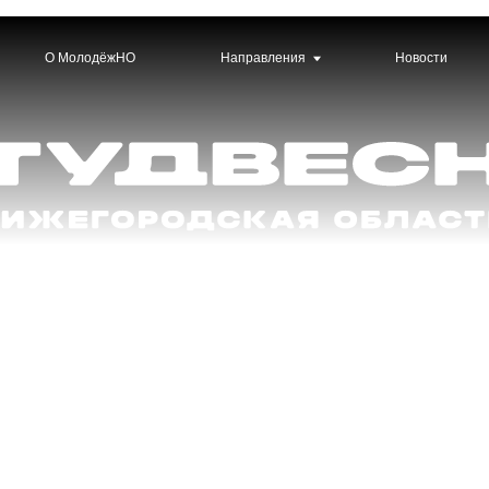
 МолодёжНО
Направления
Новости