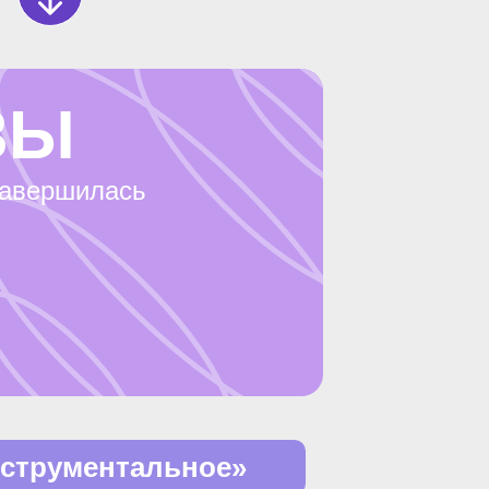
ЗЫ
завершилась
струментальное»