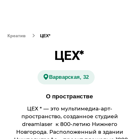
Креатив
ЦЕХ*
ЦЕХ*
Варварская, 32
О пространстве
ЦЕХ * — это мультимедиа-арт-
пространство, созданное студией
dreamlaser к 800-летию Нижнего
Новгорода. Расположенный в здании
«Нижполиграфа», проект площадью 1000
м² превращает бывшую типографию
в волшебный мир цифровых инсталляций.