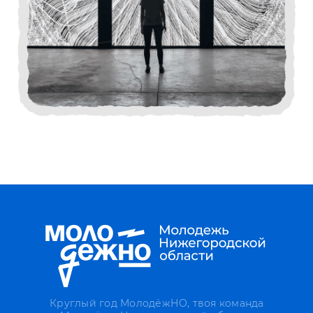
Круглый год МолодёжНО, твоя команда
Молодёжи Нижегородской области
Направления
Креатив
Карьера
Гранты
Знания
Бизнес
Спорт
Волонтёрство
Патриотическое
воспитание