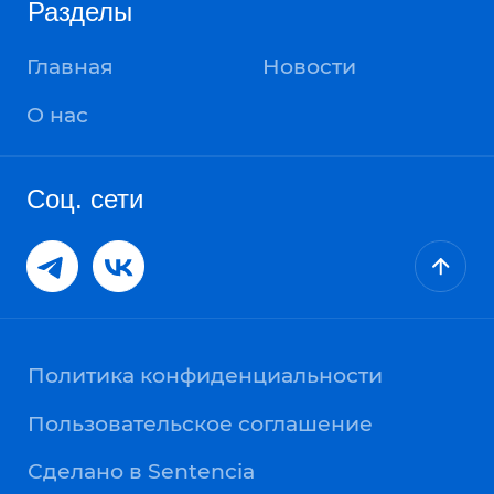
© Молодёжь Нижегородской область. МолодёжНО