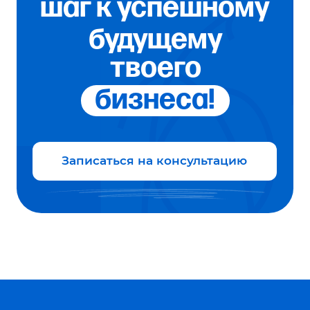
Круглый год МолодёжНО, твоя команда
Молодёжи Нижегородской области
Направления
Креатив
Карьера
Гранты
Знания
Бизнес
Спорт
Волонтёрство
Патриотическое