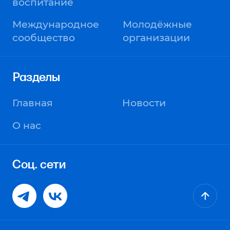
Сделано в Sentencia
© Молодёжь Нижегородской область. МолодёжНО