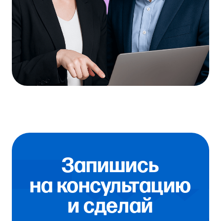
Запишись
на консультацию
и сделай
шаг к успешному
будущему
твоего
бизнеса!
Записаться на консультацию