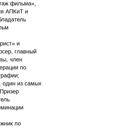
таж фильма»,
ия АПКиТ и
бладатель
льм
рист» и
юсер, главный
вы, член
ерации по
графии;
, один из самых
 Призер
тель
оминации
жник по