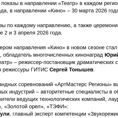
показы в направлении «Театр» в каждом регио
ода, в направлении «Кино» – 30 марта 2026 год
зы по каждому направлению, а также церемони
е 2 и 3 апреля 2026 года.
ером направления «Кино» в новом сезоне стал
р, обладатель многочисленных кинонаград
Юри
атр» – режиссер-постановщик драматических с
ы режиссуры ГИТИС
Сергей Тонышев
.
андных соревнований «АртМастерс Регионы» в
ых индустрий – авторитетные специалисты в о
вители ведущих технологических компаний, ла
, «Золотой орел», «ТЭФИ»:
еули
, главный эксперт компетенции «Звукорежи