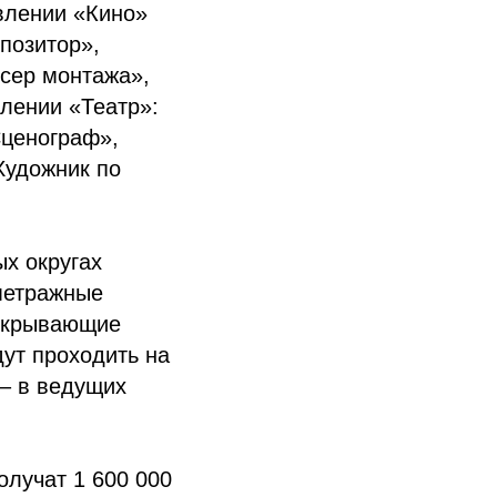
авлении «Кино»
позитор»,
сер монтажа»,
лении «Театр»:
Сценограф»,
Художник по
х округах
метражные
аскрывающие
ут проходить на
 – в ведущих
лучат 1 600 000