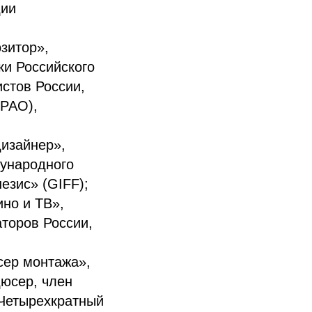
дии
зитор»,
ки Российского
стов России,
(РАО),
дизайнер»,
дународного
езис» (GIFF);
ино и ТВ»,
торов России,
сер монтажа»,
дюсер, член
 Четырехкратный