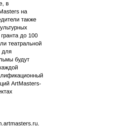
е, в
Masters на
едители также
культурных
 гранта до 100
ли театральной
 для
льмы будут
каждой
валификационный
ций ArtMasters-
ектах
.artmasters.ru.