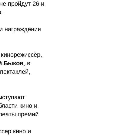
не пройдут 26 и
а.
и награждения
 кинорежиссёр,
й Быков
, в
пектаклей,
ыступают
бласти кино и
уреаты премий
ссер кино и