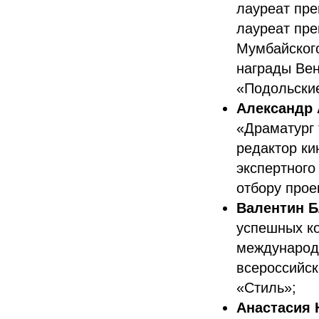
лауреат пр
лауреат пре
Мумбайског
награды Ве
«Подольские
Александр
«Драматург 
редактор ки
экспертного
отбору прое
Валентин 
успешных ко
международ
всероссийс
«Стиль»;
Анастасия 