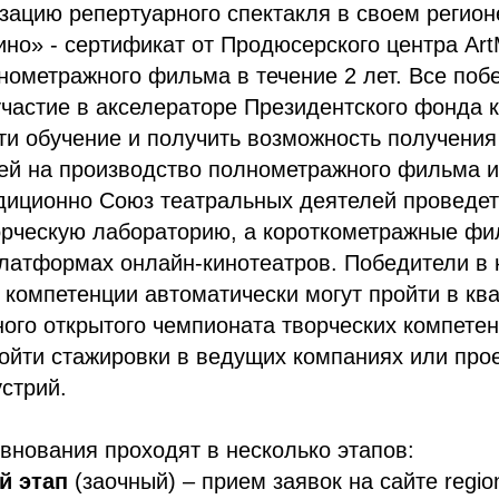
зацию репертуарного спектакля в своем регион
но» - сертификат от Продюсерского центра Art
ометражного фильма в течение 2 лет. Все поб
участие в акселераторе Президентского фонда 
ти обучение и получить возможность получения
ей на производство полнометражного фильма и
адиционно Союз театральных деятелей проведет
орческую лабораторию, а короткометражные фи
латформах онлайн-кинотеатров. Победители в 
 компетенции автоматически могут пройти в к
ого открытого чемпионата творческих компетен
ройти стажировки в ведущих компаниях или про
стрий.
нования проходят в несколько этапов:
й этап
(заочный) – прием заявок на сайте region