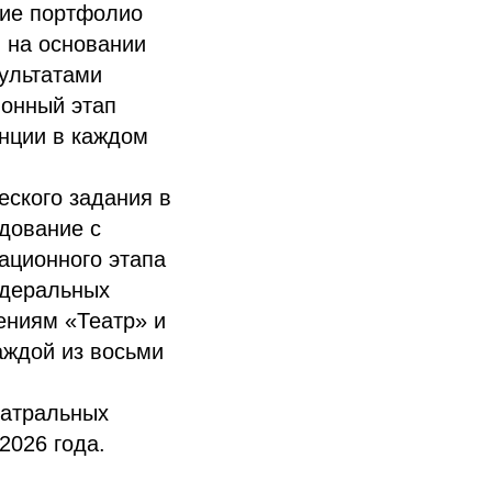
ние портфолио
 на основании
зультатами
ионный этап
енции в каждом
еского задания в
едование с
ационного этапа
едеральных
ениям «Театр» и
аждой из восьми
еатральных
2026 года.