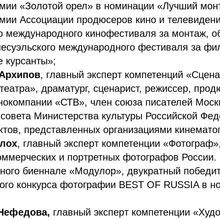
емии «Золотой орел» в номинации «Лучший мон
мии Ассоциации продюсеров кино и телевиден
о международного кинофестиваля за монтаж, о
несуэльского международного фестиваля за фи
 курсанты»;
 Архипов
, главный эксперт компетенций «Сцена
театра», драматург, сценарист, режиссер, прод
нокомпании «СТВ», член союза писателей Моск
 совета Министерства культуры Российской Фед
ктов, представленных организациями кинемато
Блох
, главный эксперт компетенции «Фотограф»
ммерческих и портретных фотографов России.
ного биеннале «Модулор», двукратный победи
кого конкурса фотографии BEST OF RUSSIA в н
Нефедова,
главный эксперт компетенции «Худо