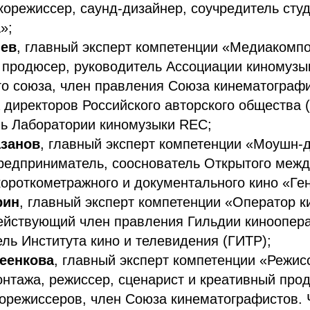
корежиссер, саунд-дизайнер, соучредитель сту
»;
яев
, главный эксперт компетенции «Медиакомпо
 продюсер, руководитель Ассоциации киномузы
о союза, член правления Союза кинематографи
 директоров Российского авторского общества 
ль Лаборатории киномузыки REC;
занов
, главный эксперт компетенции «Моушн-
редприниматель, сооснователь Открытого меж
ороткометражного и документального кино «Ген
рин
, главный эксперт компетенции «Оператор к
ействующий член правления Гильдии киноопера
ль Института кино и телевидения (ГИТР);
еенкова
, главный эксперт компетенции «Режис
нтажа, режиссер, сценарист и креативный про
орежиссеров, член Союза кинематографистов.