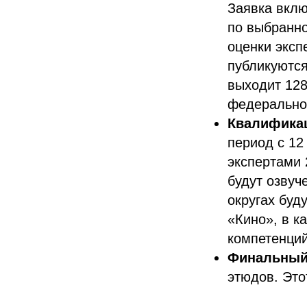
Заявка вклю
по выбранно
оценки эксп
публикуются
выходит 128
федерально
Квалифика
период с 12
экспертами 
будут озвуч
округах буд
«Кино», в к
компетенций
Финальный
этюдов. Это