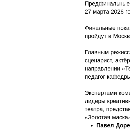
Предфинальные 
27 марта 2026 г
Финальные пока
пройдут в Москв
Главным режисс
сценарист, актё
направлении «Те
педагог кафедр
Экспертами ком
лидеры креативн
театра, предста
«Золотая маска»
Павел Дор