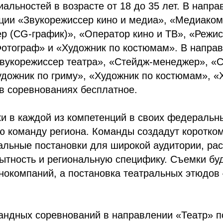
иальностей в возрасте от 18 до 35 лет. В напр
ции «Звукорежиссер кино и медиа», «Медиаком
р (CG-график)», «Оператор кино и ТВ», «Режис
отограф» и «Художник по костюмам». В направ
Звукорежиссер театра», «Стейдж-менеджер», «
дожник по гриму», «Художник по костюмам», «
 в соревнованиях бесплатное.
и в каждой из компетенций в своих федеральны
ую команду региона. Команды создадут коротко
альные постановки для широкой аудитории, р
ытность и региональную специфику. Съемки буд
нокомпаний, а постановка театральных этюдов
.
ндных соревнований в направлении «Театр» по