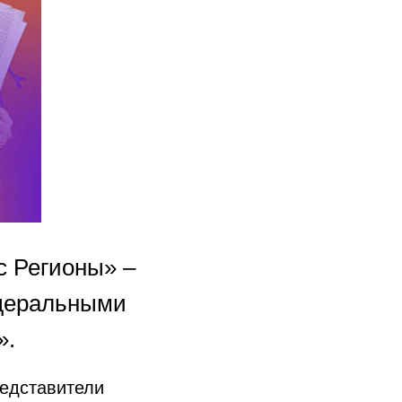
с Регионы» –
деральными
».
редставители