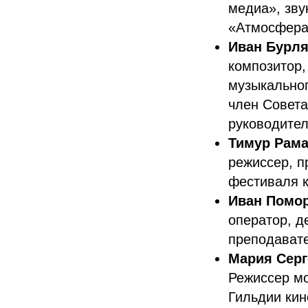
медиа», зву
«Атмосфера
Иван Бурл
композитор,
музыкальног
член Совета
руководите
Тимур Рама
режиссер, п
фестиваля к
Иван Помо
оператор, д
преподавате
Мария Серг
Режиссер мо
Гильдии кин