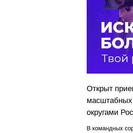
Открыт прие
масштабных
округами Рос
В командных со