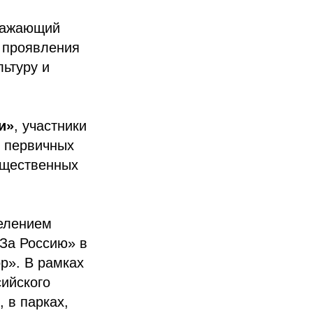
тражающий
ь проявления
льтуру и
и»
, участники
, первичных
бщественных
елением
За Россию» в
р». В рамках
сийского
 в парках,