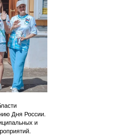
бласти
нию Дня России.
иципальных и
роприятий.