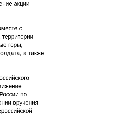
ение акции
вместе с
 территории
ые горы,
олдата, а также
оссийского
вижение
России по
онии вручения
ероссийской