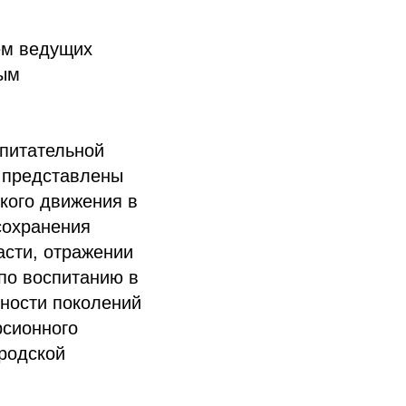
ем ведущих
вым
спитательной
и представлены
кого движения в
сохранения
асти, отражении
по воспитанию в
нности поколений
рсионного
родской