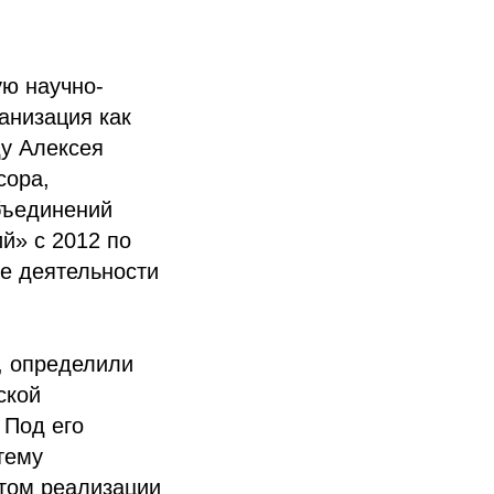
ую научно-
анизация как
ду Алексея
сора,
бъединений
й» с 2012 по
ие деятельности
, определили
ской
 Под его
тему
нтом реализации