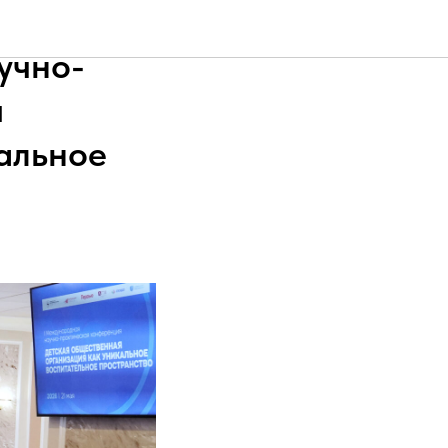
ики
учно-
я
альное