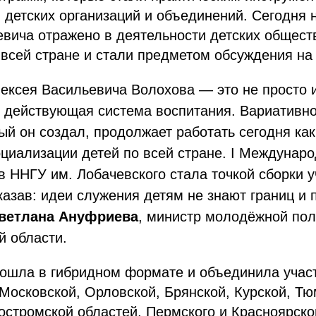
 детских организаций и объединений. Сегодня 
евича отражено в деятельности детских общес
всей стране и стали предметом обсуждения на
ексея Васильевича Волохова — это не просто и
о действующая система воспитания. Вариативн
ый он создал, продолжает работать сегодня к
циализации детей по всей стране. I Междунар
 ННГУ им. Лобачевского стала точкой сборки у
казав: идеи служения детям не знают границ и
ветлана Ануфриева
, министр молодёжной пол
й области.
ошла в гибридном формате и объединила участ
Московской, Орловской, Брянской, Курской, Тю
остромской областей, Пермского и Красноярско