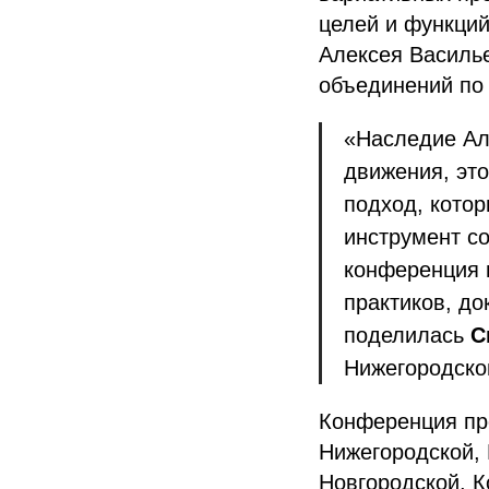
целей и функций
Алексея Василь
объединений по 
«Наследие Ал
движения, эт
подход, котор
инструмент со
конференция в
практиков, до
поделилась
С
Нижегородско
Конференция пр
Нижегородской, 
Новгородской, К