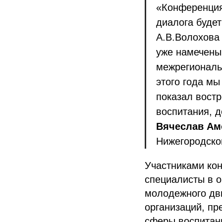
«Конференция
диалога буде
А.В.Волохова
уже намечены
межрегиональн
этого года мы
показал вост
воспитания, 
Вячеслав Ам
Нижегородско
Участниками кон
специалисты в о
молодежного дви
организаций, пр
сферы воспитан