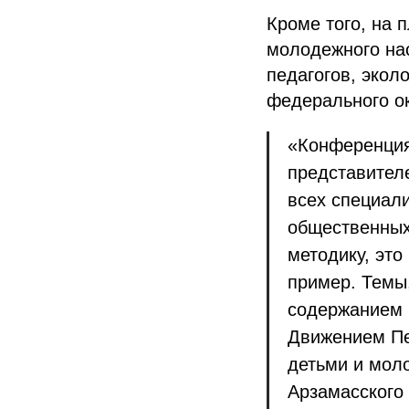
Кроме того, на
молодежного на
педагогов, экол
федерального ок
«Конференция
представителе
всех специал
общественных
методику, это
пример. Темы,
содержанием 
Движением Пе
детьми и мол
Арзамасского