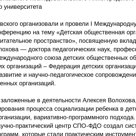
о университета
евского организовали и провели I Международн
нференцию на тему «Детская общественная орг
питательное пространство», посвященную вкла
охова — доктора педагогических наук, профес
еждународного союза детских общественных о
х организаций – Федерация детских организаци
азвитие и научно-педагогическое сопровожден
енных организаций.
 заложенные в деятельности Алексея Волохова
рования процесса социализации ребенка в дет
ганизации, вариативно-программного подхода.
аучно-практический центр СПО-ФДО создал сис
ограмм, которые стали практическим инструме