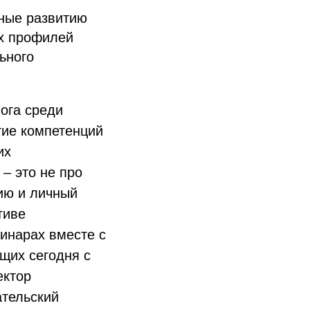
нные развитию
х профилей
ьного
ога среди
тие компетенций
их
– это не про
сию и личный
тиве
инарах вместе с
щих сегодня с
ектор
тельский