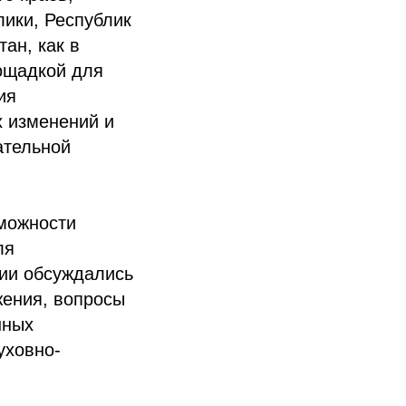
лики, Республик
ан, как в
ощадкой для
ия
 изменений и
ательной
зможности
ля
ции обсуждались
жения, вопросы
нных
уховно-