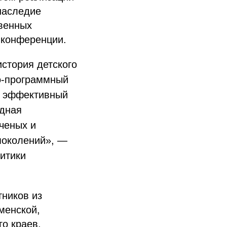
наследие
твенных
 конференции.
стория детского
о-программный
ак эффективный
одная
ченых и
 поколений», —
итики
ников из
менской,
го краев,