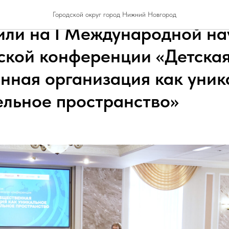
ные воспитательные практ
Городской округ город Нижний Новгород
или на I Международной на
ской конференции «Детска
нная организация как уник
ельное пространство»