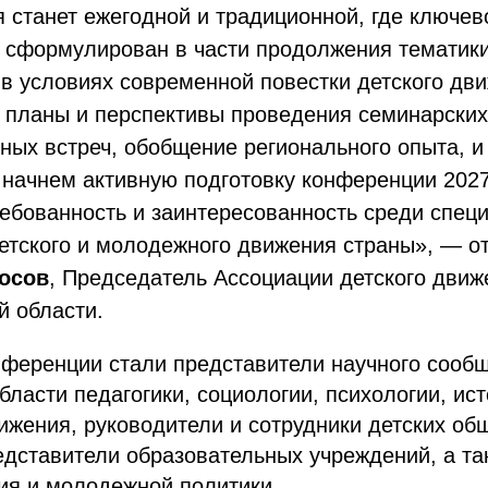
 станет ежегодной и традиционной, где ключев
т сформулирован в части продолжения тематик
 в условиях современной повестки детского дв
 планы и перспективы проведения семинарских
ых встреч, обобщение регионального опыта, и 
 начнем активную подготовку конференции 2027
ребованность и заинтересованность среди спец
детского и молодежного движения страны», — о
осов
, Председатель Ассоциации детского движ
й области.
ференции стали представители научного сообщ
бласти педагогики, социологии, психологии, ист
жения, руководители и сотрудники детских об
едставители образовательных учреждений, а т
ия и молодежной политики.