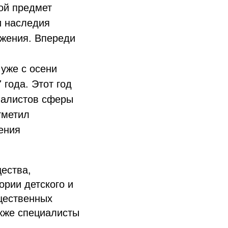
ой предмет
и наследия
ижения. Впереди
уже с осени
 года. Этот год
иалистов сферы
тметил
ения
ества,
ории детского и
щественных
акже специалисты