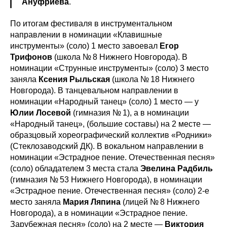
Ануфриева
.
По итогам фестиваля в инструментальном
направлении в номинации «Клавишные
инструменты» (соло) 1 место завоевал
Егор
Трифонов
(школа № 8 Нижнего Новгорода). В
номинации «Струнные инструменты» (соло) 3 место
заняла
Ксения Рыльская
(школа № 18 Нижнего
Новгорода). В танцевальном направлении в
номинации «Народный танец» (соло) 1 место — у
Юлии Лосевой
(гимназия № 1), а в номинации
«Народный танец», (большие составы) на 2 месте —
образцовый хореографический коллектив «Родники»
(Стеклозаводский ДК). В вокальном направлении в
номинации «Эстрадное пение. Отечественная песня»
(соло) обладателем 3 места стала
Эвелина Радбиль
(гимназия № 53 Нижнего Новгорода), в номинации
«Эстрадное пение. Отечественная песня» (соло) 2-е
место заняла
Мария Ляпина
(лицей № 8 Нижнего
Новгорода), а в номинации «Эстрадное пение.
Зарубежная песня» (соло) на 2 месте —
Виктория